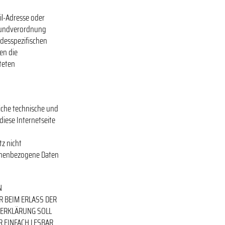
il-Adresse oder
Grundverordnung
ndesspezifischen
en die
teten
eiche technische und
iese Internetseite
e
tz nicht
sonenbezogene Daten
N
R BEIM ERLASS DER
ERKLÄRUNG SOLL
R EINFACH LESBAR