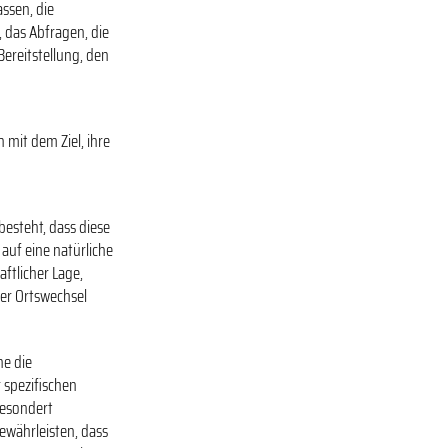
ssen, die
 das Abfragen, die
ereitstellung, den
mit dem Ziel, ihre
besteht, dass diese
uf eine natürliche
ftlicher Lage,
der Ortswechsel
he die
 spezifischen
gesondert
währleisten, dass