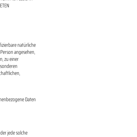
DETEN
fizierbare natürliche
he Person angesehen,
n, zu einer
esonderen
haftlichen,
rsonenbezogene Daten
der jede solche