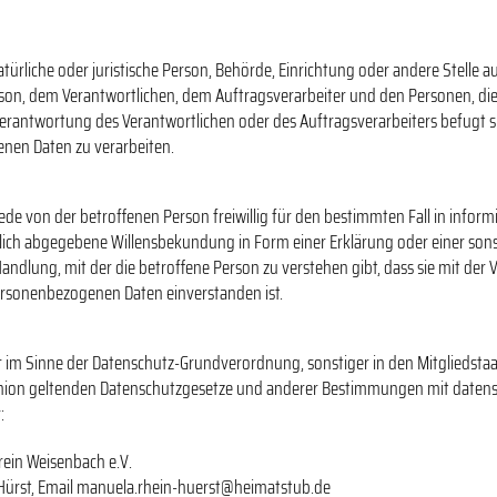
 natürliche oder juristische Person, Behörde, Einrichtung oder andere Stelle a
son, dem Verantwortlichen, dem Auftragsverarbeiter und den Personen, die
erantwortung des Verantwortlichen oder des Auftragsverarbeiters befugt si
nen Daten zu verarbeiten.
 jede von der betroffenen Person freiwillig für den bestimmten Fall in infor
ich abgegebene Willensbekundung in Form einer Erklärung oder einer son
ndlung, mit der die betroffene Person zu verstehen gibt, dass sie mit der V
rsonenbezogenen Daten einverstanden ist.
r im Sinne der Datenschutz-Grundverordnung, sonstiger in den Mitgliedsta
nion geltenden Datenschutzgesetze und anderer Bestimmungen mit datens
:
ein Weisenbach e.V.
Hürst, Email manuela.rhein-huerst@heimatstub.de