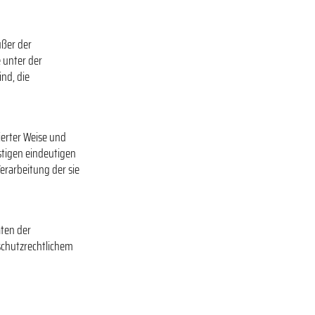
ußer der
 unter der
nd, die
mierter Weise und
stigen eindeutigen
erarbeitung der sie
aten der
chutzrechtlichem