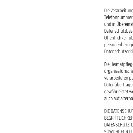
Die Verarbeitun
Telefonnummer e
und in Übereins
Datenschutzbes
Öffentlichkeit 
personenbezogen
Datenschutzerkl
Die Heimatpflege
organisatorisch
verarbeiteten p
Datenübertragun
gewährleistet w
auch auf alterna
DIE DATENSCHU
BEGRIFFLICHKE
DATENSCHUTZ-
SOWOHL FÜR DI