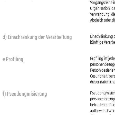
Vorgangsreihe 
Organisation, d
Verwendung, die
Abgleich oder d
d) Einschränkung der Verarbeitung
Einschränkung d
künftige Verarb
e Profiling
Profiling ist je
personenbezogen
Person beziehen,
Gesundheit, pers
dieser natürlic
f) Pseudonymisierung
Pseudonymisieru
personenbezogen
betroffenen Per
aufbewahrt werd