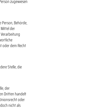
n Person zugewiesen
he Person, Behörde,
Mittel der
 Verarbeitung
wortliche
ht oder dem Recht
dere Stelle, die
le, der
n Dritten handelt
Unionsrecht oder
doch nicht als