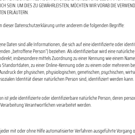
ICH SEIN. UM DIES ZU GEWÄHRLEISTEN, MÖCHTEN WIR VORAB DIE VERWEN
TEN ERLÄUTERN.
n dieser Datenschutzerklärung unter anderem die folgenden Begriffe:
 Daten sind alle Informationen, die sich auf eine identifizierte oder identi
nden „betroffene Person“) beziehen. Als identifizierbar wird eine natürlic
 indirekt, insbesondere mittels Zuordnung zu einer Kennung wie einem Name
 Standortdaten, zu einer Online-Kennung oder zu einem oder mehreren b
Ausdruck der physischen, physiologischen, genetischen, psychischen, wirtsc
 sozialen Identität dieser natürlichen Person sind, identifiziert werden kann.
n ist jede identifizierte oder identifizierbare natürliche Person, deren pe
 Verarbeitung Verantwortlichen verarbeitet werden.
t jeder mit oder ohne Hilfe automatisierter Verfahren ausgeführte Vorgang o