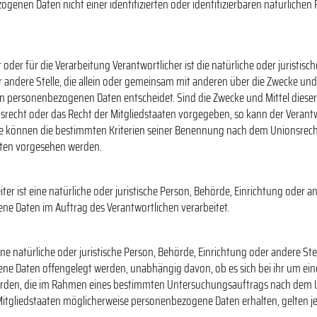
ogenen Daten nicht einer identifizierten oder identifizierbaren natürliche
 oder für die Verarbeitung Verantwortlicher ist die natürliche oder juristisc
r andere Stelle, die allein oder gemeinsam mit anderen über die Zwecke und 
n personenbezogenen Daten entscheidet. Sind die Zwecke und Mittel dieser
srecht oder das Recht der Mitgliedstaaten vorgegeben, so kann der Verant
e können die bestimmten Kriterien seiner Benennung nach dem Unionsrec
aten vorgesehen werden.
ter ist eine natürliche oder juristische Person, Behörde, Einrichtung oder an
e Daten im Auftrag des Verantwortlichen verarbeitet.
ne natürliche oder juristische Person, Behörde, Einrichtung oder andere Stel
e Daten offengelegt werden, unabhängig davon, ob es sich bei ihr um eine
hörden, die im Rahmen eines bestimmten Untersuchungsauftrags nach dem 
itgliedstaaten möglicherweise personenbezogene Daten erhalten, gelten je