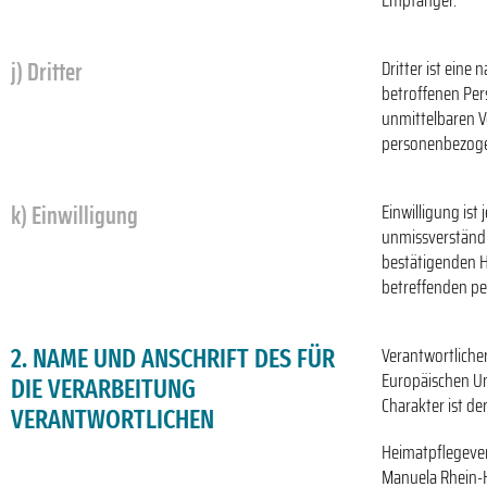
Empfänger.
j) Dritter
Dritter ist eine
betroffenen Per
unmittelbaren V
personenbezoge
k) Einwilligung
Einwilligung ist
unmissverständl
bestätigenden Ha
betreffenden pe
Verantwortliche
2. NAME UND ANSCHRIFT DES FÜR
Europäischen U
DIE VERARBEITUNG
Charakter ist der
VERANTWORTLICHEN
Heimatpflegever
Manuela Rhein-