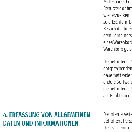
Mittels eines C
Benutzers optim
wiederzuerkenne
zu erleichtern. 
Besuch der Inte
dem Computersys
eines Warenkorbe
Warenkorb geleg
Die betroffene P
entsprechenden 
dauerhaft wider
andere Software
die betroffene 
alle Funktionen 
Die Internetseit
4. ERFASSUNG VON ALLGEMEINEN
betroffene Pers
DATEN UND INFORMATIONEN
Diese allgemein