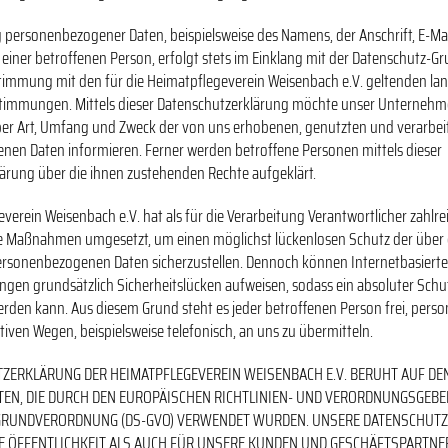
g personenbezogener Daten, beispielsweise des Namens, der Anschrift, E-Ma
iner betroffenen Person, erfolgt stets im Einklang mit der Datenschutz-
timmung mit den für die Heimatpflegeverein Weisenbach e.V. geltenden la
timmungen. Mittels dieser Datenschutzerklärung möchte unser Unternehm
über Art, Umfang und Zweck der von uns erhobenen, genutzten und verarbei
en Daten informieren. Ferner werden betroffene Personen mittels dieser
ärung über die ihnen zustehenden Rechte aufgeklärt.
verein Weisenbach e.V. hat als für die Verarbeitung Verantwortlicher zahlr
e Maßnahmen umgesetzt, um einen möglichst lückenlosen Schutz der über d
ersonenbezogenen Daten sicherzustellen. Dennoch können Internetbasiert
gen grundsätzlich Sicherheitslücken aufweisen, sodass ein absoluter Schu
erden kann. Aus diesem Grund steht es jeder betroffenen Person frei, per
tiven Wegen, beispielsweise telefonisch, an uns zu übermitteln.
TZERKLÄRUNG DER HEIMATPFLEGEVEREIN WEISENBACH E.V. BERUHT AUF DE
ITEN, DIE DURCH DEN EUROPÄISCHEN RICHTLINIEN- UND VERORDNUNGSGEBE
GRUNDVERORDNUNG (DS-GVO) VERWENDET WURDEN. UNSERE DATENSCHUTZ
E ÖFFENTLICHKEIT ALS AUCH FÜR UNSERE KUNDEN UND GESCHÄFTSPARTNE