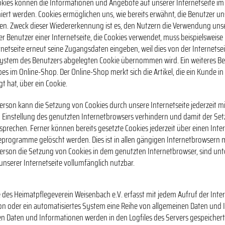
ookies können die Informationen und Angebote auf unserer Internetseite im
iert werden. Cookies ermöglichen uns, wie bereits erwähnt, die Benutzer un
n. Zweck dieser Wiedererkennung ist es, den Nutzern die Verwendung unse
Der Benutzer einer Internetseite, die Cookies verwendet, muss beispielsweise
rnetseite erneut seine Zugangsdaten eingeben, weil dies von der Internets
tem des Benutzers abgelegten Cookie übernommen wird. Ein weiteres Beis
s im Online-Shop. Der Online-Shop merkt sich die Artikel, die ein Kunde in 
t hat, über ein Cookie.
erson kann die Setzung von Cookies durch unsere Internetseite jederzeit mi
Einstellung des genutzten Internetbrowsers verhindern und damit der Se
sprechen. Ferner können bereits gesetzte Cookies jederzeit über einen Int
programme gelöscht werden. Dies ist in allen gängigen Internetbrowsern mö
Person die Setzung von Cookies in dem genutzten Internetbrowser, sind un
unserer Internetseite vollumfänglich nutzbar.
e des Heimatpflegeverein Weisenbach e.V. erfasst mit jedem Aufruf der Inte
on oder ein automatisiertes System eine Reihe von allgemeinen Daten und 
en Daten und Informationen werden in den Logfiles des Servers gespeichert