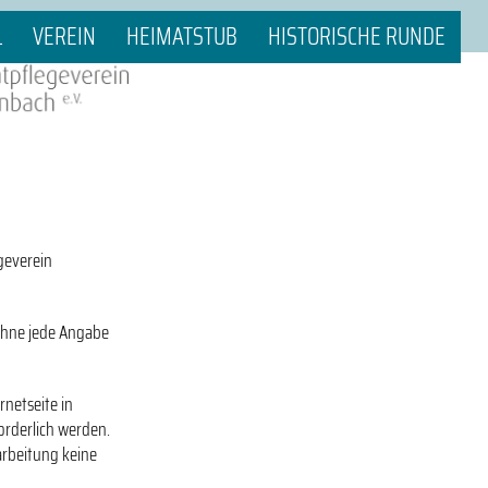
L
VEREIN
HEIMATSTUB
HISTORISCHE RUNDE
geverein
 ohne jede Angabe
netseite in
rderlich werden.
arbeitung keine