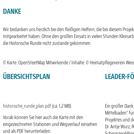
DANKE
Wir bedanken uns herzlich bei den fleißigen Helfern, die bei diesem Projek
mitgearbeitet haben. Ohne den großen Einsatz in vielen Stunden Kleinarb
die Historische Runde nicht zustande gekommen.
© Karte: OpenSteetMap Mitwirkende / Inhalte: © Heimatpflegeverein Weis
ÜBERSICHTSPLAN
LEADER-F
historische_runde_plan.pdf
(ca. 1,2 MB)
Ein großer Dank 
Mittelbaden“ für
Vorab können Sie hier auch die Karte mit den
Projektes und d
eingezeichneten Stationen und Wegverlauf einsehen
Dr. Antje Wurz,
und als PDF herunterladen.
Schwarzwaldhoc