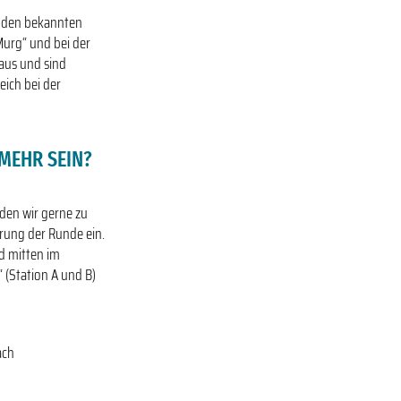
n den bekannten
Murg“ und bei der
aus und sind
eich bei der
MEHR SEIN?
aden wir gerne zu
rung der Runde ein.
 mitten im
(Station A und B)
ach