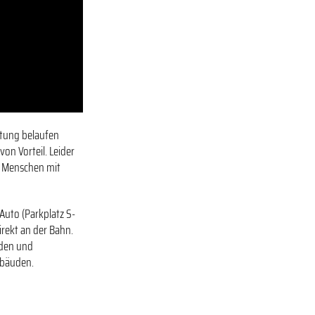
#03 Altes
Pfarrhaus
stung belaufen
on Vorteil. Leider
er Menschen mit
Auto (Parkplatz S-
irekt an der Bahn.
uden und
ebäuden.