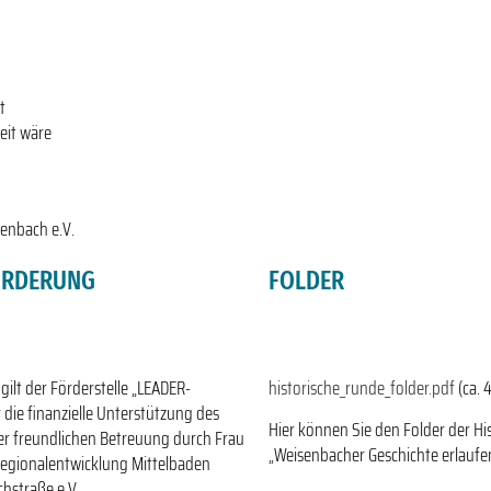
t
eit wäre
enbach e.V.
ÖRDERUNG
FOLDER
gilt der Förderstelle „LEADER-
historische_runde_folder.pdf
(ca. 
 die finanzielle Unterstützung des
Hier können Sie den Folder der H
er freundlichen Betreuung durch Frau
„Weisenbacher Geschichte erlaufen
 Regionalentwicklung Mittelbaden
hstraße e.V.