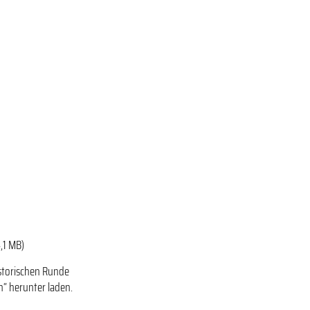
4,1 MB)
istorischen Runde
“ herunter laden.