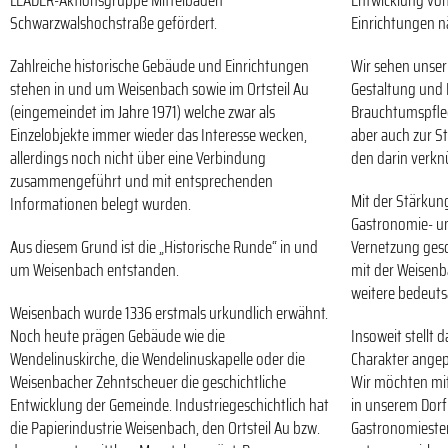
LEADER-Aktionsgruppe Mittelbaden
Entwicklung vo
Schwarzwalshochstraße gefördert.
Einrichtungen n
Zahlreiche historische Gebäude und Einrichtungen
Wir sehen unser 
stehen in und um Weisenbach sowie im Ortsteil Au
Gestaltung und 
(eingemeindet im Jahre 1971) welche zwar als
Brauchtumspfleg
Einzelobjekte immer wieder das Interesse wecken,
aber auch zur St
allerdings noch nicht über eine Verbindung
den darin verkn
zusammengeführt und mit entsprechenden
Mit der Stärkung
Informationen belegt wurden.
Gastronomie- u
Aus diesem Grund ist die „Historische Runde“ in und
Vernetzung gesch
um Weisenbach entstanden.
mit der Weisenb
weitere bedeuts
Weisenbach wurde 1336 erstmals urkundlich erwähnt.
Noch heute prägen Gebäude wie die
Insoweit stellt 
Wendelinuskirche, die Wendelinuskapelle oder die
Charakter ange
Weisenbacher Zehntscheuer die geschichtliche
Wir möchten mit
Entwicklung der Gemeinde. Industriegeschichtlich hat
in unserem Dorf
die Papierindustrie Weisenbach, den Ortsteil Au bzw.
Gastronomieste