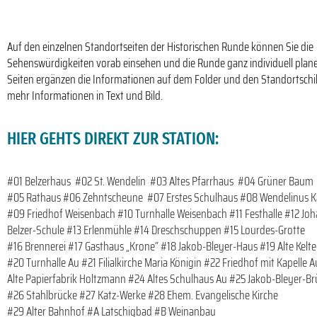
#01
Auf den einzelnen Standortseiten der Historischen Runde können Sie die
Belzerhaus
Sehenswürdigkeiten vorab einsehen und die Runde ganz individuell plane
Seiten ergänzen die Informationen auf dem Folder und den Standortschi
mehr Informationen in Text und Bild.
HIER GEHTS DIREKT ZUR STATION:
#01 Belzerhaus
#02 St. Wendelin
#03 Altes Pfarrhaus
#04 Grüner Baum
#05 Rathaus
#06 Zehntscheune
#07 Erstes Schulhaus
#08 Wendelinus K
#09 Friedhof Weisenbach
#10 Turnhalle Weisenbach
#11 Festhalle
#12 Joh
Belzer-Schule
#13 Erlenmühle
#14 Dreschschuppen
#15 Lourdes-Grotte
#16 Brennerei
#17 Gasthaus „Krone“
#18 Jakob-Bleyer-Haus
#19 Alte Kelte
#20 Turnhalle Au
#21 Filialkirche Maria Königin
#22 Friedhof mit Kapelle A
Alte Papierfabrik Holtzmann
#24 Altes Schulhaus Au
#25 Jakob-Bleyer-Br
#26 Stahlbrücke
#27 Katz-Werke
#28 Ehem. Evangelische Kirche
#29 Alter Bahnhof
#A Latschigbad
#B Weinanbau