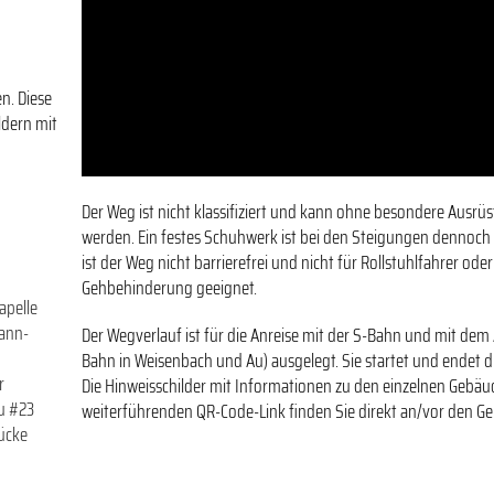
#02 Pfarrkirche St.
Wendelin
n. Diese
ldern mit
Der Weg ist nicht klassifiziert und kann ohne besondere Ausrü
werden. Ein festes Schuhwerk ist bei den Steigungen dennoch v
ist der Weg nicht barrierefrei und nicht für Rollstuhlfahrer od
Gehbehinderung geeignet.
apelle
ann-
Der Wegverlauf ist für die Anreise mit der S-Bahn und mit dem 
Bahn in Weisenbach und Au) ausgelegt. Sie startet und endet d
r
Die Hinweisschilder mit Informationen zu den einzelnen Gebä
u
#23
weiterführenden QR-Code-Link finden Sie direkt an/vor den G
ücke