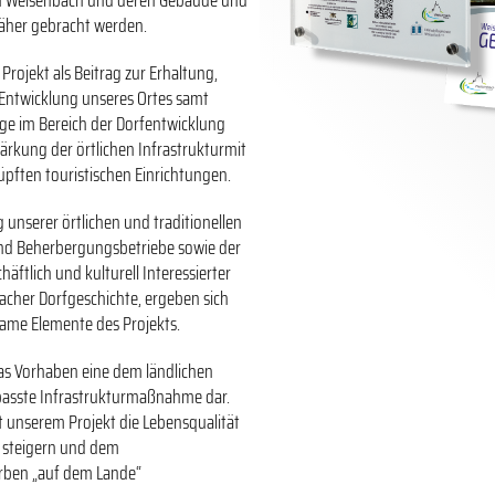
n Weisenbach und deren Gebäude und
äher gebracht werden.
Projekt als Beitrag zur Erhaltung,
Entwicklung unseres Ortes samt
e im Bereich der Dorfentwicklung
ärkung der örtlichen Infrastrukturmit
üpften touristischen Einrichtungen.
 unserer örtlichen und traditionellen
nd Beherbergungsbetriebe sowie der
äftlich und kulturell Interessierter
acher Dorfgeschichte, ergeben sich
ame Elemente des Projekts.
das Vorhaben eine dem ländlichen
passte Infrastrukturmaßnahme dar.
 unserem Projekt die Lebensqualität
 steigern und dem
rben „auf dem Lande“