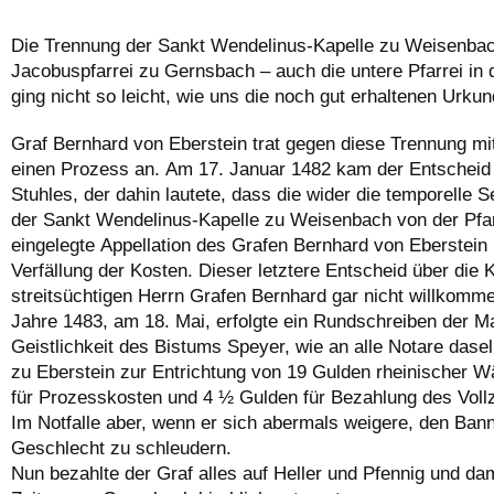
Die Trennung der Sankt Wendelinus-Kapelle zu Weisenbac
Jacobuspfarrei zu Gernsbach – auch die untere Pfarrei in 
ging nicht so leicht, wie uns die noch gut erhaltenen Urku
Graf Bernhard von Eberstein trat gegen diese Trennung mit 
einen Prozess an. Am 17. Januar 1482 kam der Entscheid 
Stuhles, der dahin lautete, dass die wider die temporelle S
der Sankt Wendelinus-Kapelle zu Weisenbach von der Pfa
eingelegte Appellation des Grafen Bernhard von Eberstein u
Verfällung der Kosten. Dieser letztere Entscheid über die
streitsüchtigen Herrn Grafen Bernhard gar nicht willkomm
Jahre 1483, am 18. Mai, erfolgte ein Rundschreiben der Ma
Geistlichkeit des Bistums Speyer, wie an alle Notare das
zu Eberstein zur Entrichtung von 19 Gulden rheinischer 
für Prozesskosten und 4 ½ Gulden für Bezahlung des Vollz
Im Notfalle aber, wenn er sich abermals weigere, den Ban
Geschlecht zu schleudern.
Nun bezahlte der Graf alles auf Heller und Pfennig und dam