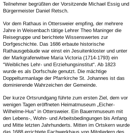
Teilnehmer begrüßten der Vorsitzende Michael Essig und
Bürgermeister Daniel Retsch.
Vor dem Rathaus in Ottersweier empfing, der mehrere
Jahre in Weisenbach tätige Lehrer Theo Maninger die
Reisegruppe und berichtete Wissenswertes zur
Dorfgeschichte. Das 1686 erbaute historische
Rathausgebäude war einst ein Jesuitenkloster und unter
der Markgrafenwitwe Maria Victoria (1714-1793) ein
“Weibliches Lehr-
und Erziehungsinstitut“. Ab 1823
wurde es als Dorfschule genutzt. Die mächtige
Doppelturmanlage der Pfarrkirche St. Johannes ist das
dominierende Wahrzeichen der Gemeinde.
Der kurze Ortsrundgang führte zum ersten Ziel, dem vor
wenigen Tagen eröffneten Heimatmuseum „Eicher-
Wilhelme-Hus“ in Ottersweier. Ein Bauernmuseum mit
den Lebens-, Wohn- und Arbeitsbedingungen bis Anfang
und Mitte letzten Jahrhunderts. Mitten im Ortskern wurde
das 1688 errichtete Fachwerkhaus von Mitgliedern des