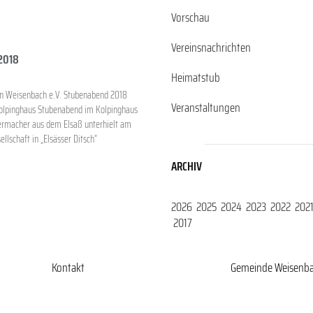
Vorschau
Vereinsnachrichten
2018
Heimatstub
n Weisenbach e.V. Stubenabend 2018
Veranstaltungen
olpinghaus Stubenabend im Kolpinghaus
dermacher aus dem Elsaß unterhielt am
llschaft in „Elsässer Ditsch“
ARCHIV
2026
2025
2024
2023
2022
202
2017
Kontakt
Gemeinde Weisenb