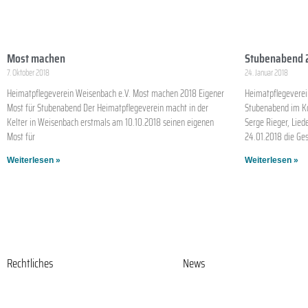
Most machen
Stubenabend 
7. Oktober 2018
24. Januar 2018
Heimatpflegeverein Weisenbach e.V. Most machen 2018 Eigener
Heimatpflegeverei
Most für Stubenabend Der Heimatpflegeverein macht in der
Stubenabend im K
Kelter in Weisenbach erstmals am 10.10.2018 seinen eigenen
Serge Rieger, Lie
Most für
24.01.2018 die Gese
Weiterlesen »
Weiterlesen »
Rechtliches
News