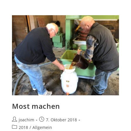
Most machen
Beitrags-
Beitrag
joachim
7. Oktober 2018
Autor:
veröffentlicht:
Beitrags-
2018
/
Allgemein