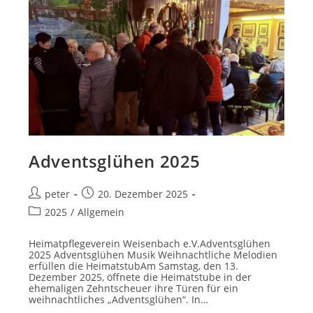
Adventsglühen 2025
Beitrags-
Beitrag
peter
20. Dezember 2025
Autor:
veröffentlicht:
Beitrags-
2025
/
Allgemein
Kategorie:
Heimatpflegeverein Weisenbach e.V.Adventsglühen
2025 Adventsglühen Musik Weihnachtliche Melodien
erfüllen die HeimatstubAm Samstag, den 13.
Dezember 2025, öffnete die Heimatstube in der
ehemaligen Zehntscheuer ihre Türen für ein
weihnachtliches „Adventsglühen“. In…