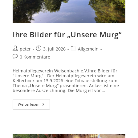
Ihre Bilder für „Unsere Murg“
Beitrags-
Beitrag
Beitrags-
peter
3. Juli 2026
Allgemein
Autor:
veröffentlicht:
Kategorie:
Beitrags-
0 Kommentare
Kommentare:
Heimatpflegeverein Weisenbach e.V.Ihre Bilder für
"Unsere Murg". Der Heimatpflegeverein wird am
Kelterhock am 13.9.2026 eine Fotoausstellung zum
Thema „Unsere Murg“ präsentieren. Anlass ist eine
besondere Auszeichnung: Die Murg ist von…
Ihre
Weiterlesen
Bilder
Für
„Unsere
Murg“