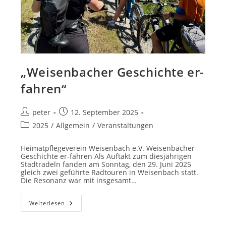
„Weisenbacher Geschichte er-
fahren“
Beitrags-
Beitrag
peter
12. September 2025
Autor:
veröffentlicht:
Beitrags-
2025
/
Allgemein
/
Veranstaltungen
Kategorie:
Heimatpflegeverein Weisenbach e.V. Weisenbacher
Geschichte er-fahren Als Auftakt zum diesjährigen
Stadtradeln fanden am Sonntag, den 29. Juni 2025
gleich zwei geführte Radtouren in Weisenbach statt.
Die Resonanz war mit insgesamt…
„Weisenbacher
Weiterlesen
Geschichte
Er-
Fahren“