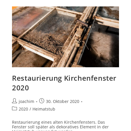
Restaurierung Kirchenfenster
2020
Beitrags-
Beitrag
joachim
30. Oktober 2020
Autor:
veröffentlicht:
Beitrags-
2020
/
Heimatstub
Kategorie:
Restaurierung eines alten Kirchenfensters. Das
Fenster soll später als dekoratives Element in der