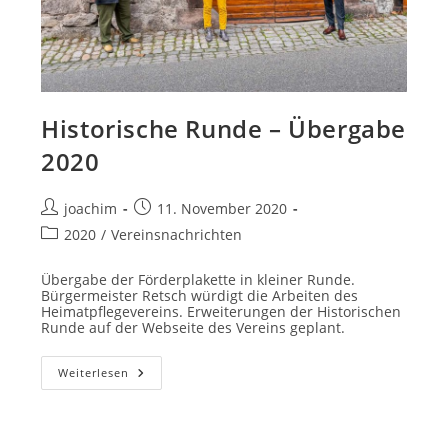
Historische Runde – Übergabe
2020
Beitrags-
Beitrag
joachim
11. November 2020
Autor:
veröffentlicht:
Beitrags-
2020
/
Vereinsnachrichten
Kategorie:
Übergabe der Förderplakette in kleiner Runde.
Bürgermeister Retsch würdigt die Arbeiten des
Heimatpflegevereins. Erweiterungen der Historischen
Runde auf der Webseite des Vereins geplant.
Historische
Weiterlesen
Runde
–
Übergabe
2020