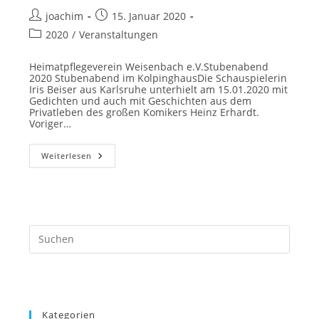
Beitrags-
Beitrag
joachim
15. Januar 2020
Autor:
veröffentlicht:
Beitrags-
2020
/
Veranstaltungen
Kategorie:
Heimatpflegeverein Weisenbach e.V.Stubenabend
2020 Stubenabend im KolpinghausDie Schauspielerin
Iris Beiser aus Karlsruhe unterhielt am 15.01.2020 mit
Gedichten und auch mit Geschichten aus dem
Privatleben des großen Komikers Heinz Erhardt.
Voriger…
Stubenabend
Weiterlesen
2020
Kategorien