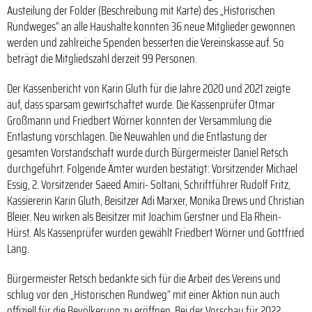
Austeilung der Folder (Beschreibung mit Karte) des „Historischen
Rundweges“ an alle Haushalte konnten 36 neue Mitglieder gewonnen
werden und zahlreiche Spenden besserten die Vereinskasse auf. So
beträgt die Mitgliedszahl derzeit 99 Personen.
Der Kassenbericht von Karin Gluth für die Jahre 2020 und 2021 zeigte
auf, dass sparsam gewirtschaftet wurde. Die Kassenprüfer Otmar
Großmann und Friedbert Wörner konnten der Versammlung die
Entlastung vorschlagen. Die Neuwahlen und die Entlastung der
gesamten Vorstandschaft wurde durch Bürgermeister Daniel Retsch
durchgeführt. Folgende Ämter wurden bestätigt: Vorsitzender Michael
Essig, 2. Vorsitzender Saeed Amiri- Soltani, Schriftführer Rudolf Fritz,
Kassiererin Karin Gluth, Beisitzer Adi Marxer, Monika Drews und Christian
Bleier. Neu wirken als Beisitzer mit Joachim Gerstner und Ela Rhein-
Hürst. Als Kassenprüfer wurden gewählt Friedbert Wörner und Gottfried
Lang.
Bürgermeister Retsch bedankte sich für die Arbeit des Vereins und
schlug vor den „Historischen Rundweg“ mit einer Aktion nun auch
offiziell für die Bevölkerung zu eröffnen. Bei der Vorschau für 2022