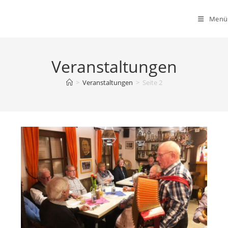
Zum
Inhalt
Menü
springen
Veranstaltungen
>
Veranstaltungen
>
Seite 2