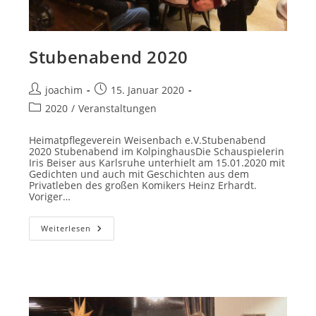
Stubenabend 2020
Beitrags-
Beitrag
joachim
15. Januar 2020
Autor:
veröffentlicht:
Beitrags-
2020
/
Veranstaltungen
Kategorie:
Heimatpflegeverein Weisenbach e.V.Stubenabend
2020 Stubenabend im KolpinghausDie Schauspielerin
Iris Beiser aus Karlsruhe unterhielt am 15.01.2020 mit
Gedichten und auch mit Geschichten aus dem
Privatleben des großen Komikers Heinz Erhardt.
Voriger…
Stubenabend
Weiterlesen
2020