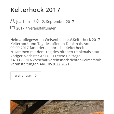
Kelterhock 2017
Beitrags-
Beitrag
joachim
12. September 2017
Autor:
veröffentlicht:
Beitrags-
2017
/
Veranstaltungen
Kategorie:
Heimatpflegeverein Weisenbach e.V.Kelterhock 2017
Kelterhock und Tag des offenen Denkmals Am
09.09.2017 fand der alljährliche Kelterhock
zusammen mit dem Tag des offenen Denkmals statt.
Voriger Nächster AKTUELLLetzte Beiträge
KATEGORIENVorschauVereinsnachrichtenHeimatstub
Veranstaltungen ARCHIV2022 2021…
Kelterhock
Weiterlesen
2017