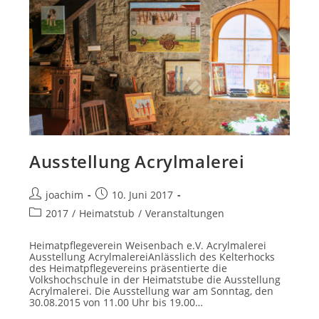
Ausstellung Acrylmalerei
Beitrags-
Beitrag
joachim
10. Juni 2017
Autor:
veröffentlicht:
Beitrags-
2017
/
Heimatstub
/
Veranstaltungen
Kategorie:
Heimatpflegeverein Weisenbach e.V. Acrylmalerei
Ausstellung AcrylmalereiAnlässlich des Kelterhocks
des Heimatpflegevereins präsentierte die
Volkshochschule in der Heimatstube die Ausstellung
Acrylmalerei. Die Ausstellung war am Sonntag, den
30.08.2015 von 11.00 Uhr bis 19.00…