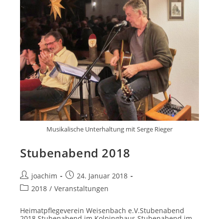
Musikalische Unterhaltung mit Serge Rieger
Stubenabend 2018
Beitrags-
Beitrag
joachim
24. Januar 2018
Autor:
veröffentlicht:
Beitrags-
2018
/
Veranstaltungen
Kategorie:
Heimatpflegeverein Weisenbach e.V.Stubenabend
2018 Stubenabend im Kolpinghaus Stubenabend im